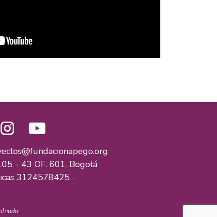
yectos@fundacionapego.org
05 - 43 OF. 601, Bogotá
nicas 3124578425 -
olnodo