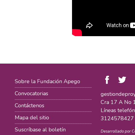
Sobre la Fundación Apego
Convocatorias
gestiondepro
Cra 17 A No 1
Contáctenos
Líneas telefó
Mapa del sitio
3124578427
Suscríbase al boletín
Desarrollado por
C